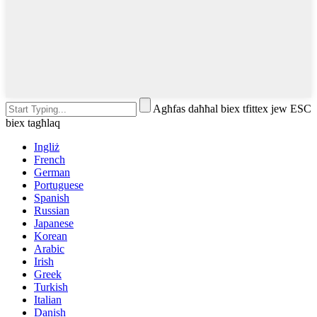
Agħfas daħħal biex tfittex jew ESC
biex tagħlaq
Ingliż
French
German
Portuguese
Spanish
Russian
Japanese
Korean
Arabic
Irish
Greek
Turkish
Italian
Danish