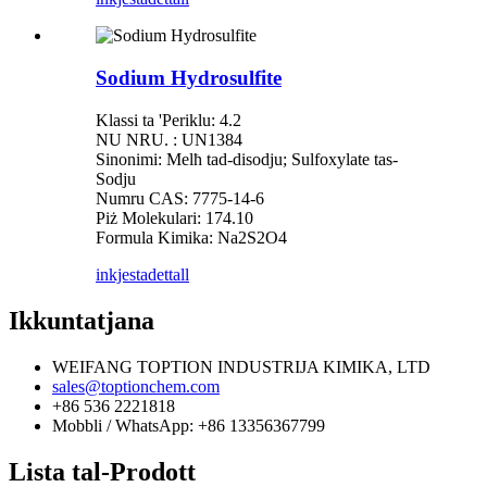
Sodium Hydrosulfite
Klassi ta 'Periklu: 4.2
NU NRU. : UN1384
Sinonimi: Melħ tad-disodju; Sulfoxylate tas-
Sodju
Numru CAS: 7775-14-6
Piż Molekulari: 174.10
Formula Kimika: Na2S2O4
inkjesta
dettall
Ikkuntatjana
WEIFANG TOPTION INDUSTRIJA KIMIKA, LTD
sales@toptionchem.com
+86 536 2221818
Mobbli / WhatsApp: +86 13356367799
Lista tal-Prodott