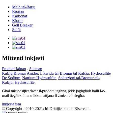
Melħ tal-Barju
Bromur
Karbonat
Klorur
Ġell Breaker
Sulfit
Mittenti inkjesti
Prodotti Jaħraq
-
Sitemap
Kalċju Bromur Anidru
,
Likwidu tal-Bromur tal-Kalċju
,
Hydrosulfite
De Sodium
,
Natrium Hydrosulfite
,
Soluzzjoni tal-Bromur tal-
Kalċju
,
Hydrosulfite
,
Għal mistoqsijiet dwar il-prodotti tagħna, jekk jogħġbok ħalli l-e-
mail tiegħek lilna u ikkuntattjana fi żmien 24 siegħa.
inkjesta issa
© Copyright - 2010-2021: Id-Drittijiet kollha Riservati.