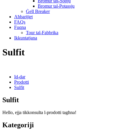
Bromur tas-Sodju
Bromur tal-Potassju
Ġell Breaker
Aħbarijiet
FAQs
Fuqna
Tour tal-Fabbrika
Ikkuntatjana
Sulfit
Id-dar
Prodotti
Sulfit
Sulfit
Hello, ejja tikkonsulta l-prodotti tagħna!
Kategoriji