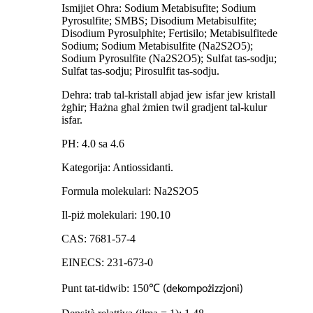
Ismijiet Oħra: Sodium Metabisufite; Sodium
Pyrosulfite; SMBS; Disodium Metabisulfite;
Disodium Pyrosulphite; Fertisilo; Metabisulfitede
Sodium; Sodium Metabisulfite (Na2S2O5);
Sodium Pyrosulfite (Na2S2O5); Sulfat tas-sodju;
Sulfat tas-sodju; Pirosulfit tas-sodju.
Dehra: trab tal-kristall abjad jew isfar jew kristall
żgħir; Ħażna għal żmien twil gradjent tal-kulur
isfar.
PH: 4.0 sa 4.6
Kategorija: Antiossidanti.
Formula molekulari: Na2S2O5
Il-piż molekulari: 190.10
CAS: 7681-57-4
EINECS: 231-673-0
Punt tat-tidwib: 150
℃
(dekompożizzjoni)