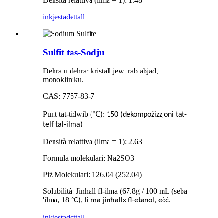
Densità relattiva (ilma = 1): 1.48
inkjesta
dettall
Sulfit tas-Sodju
Dehra u dehra: kristall jew trab abjad,
monokliniku.
CAS: 7757-83-7
Punt tat-tidwib (
℃
): 150 (dekompożizzjoni tat-
telf tal-ilma)
Densità relattiva (ilma = 1): 2.63
Formula molekulari: Na2SO3
Piż Molekulari: 126.04 (252.04)
Solubilità: Jinħall fl-ilma (67.8g / 100 mL (seba
'ilma, 18
°
C), li ma jinħallx fl-etanol, eċċ.
inkjesta
dettall