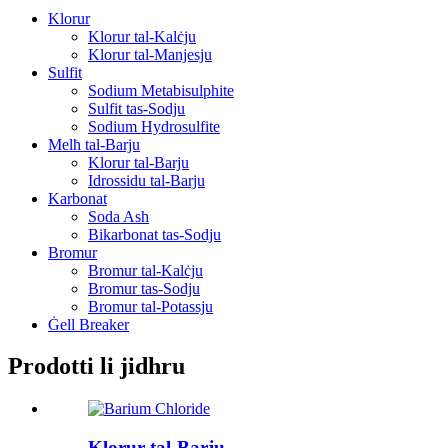
Klorur
Klorur tal-Kalċju
Klorur tal-Manjesju
Sulfit
Sodium Metabisulphite
Sulfit tas-Sodju
Sodium Hydrosulfite
Melħ tal-Barju
Klorur tal-Barju
Idrossidu tal-Barju
Karbonat
Soda Ash
Bikarbonat tas-Sodju
Bromur
Bromur tal-Kalċju
Bromur tas-Sodju
Bromur tal-Potassju
Ġell Breaker
Prodotti li jidhru
Klorur tal-Barju