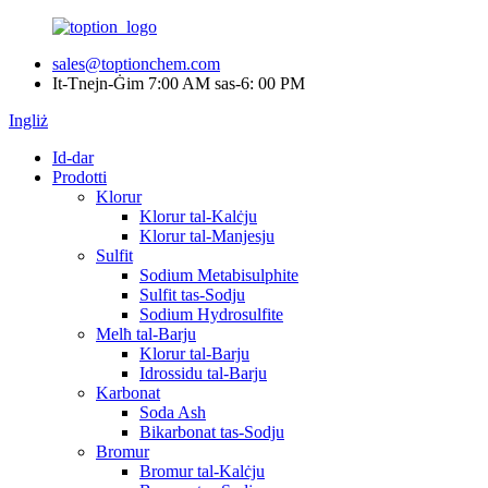
sales@toptionchem.com
It-Tnejn-Ġim 7:00 AM sas-6: 00 PM
Ingliż
Id-dar
Prodotti
Klorur
Klorur tal-Kalċju
Klorur tal-Manjesju
Sulfit
Sodium Metabisulphite
Sulfit tas-Sodju
Sodium Hydrosulfite
Melħ tal-Barju
Klorur tal-Barju
Idrossidu tal-Barju
Karbonat
Soda Ash
Bikarbonat tas-Sodju
Bromur
Bromur tal-Kalċju